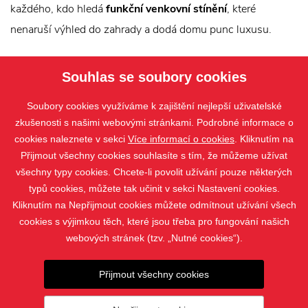
každého, kdo hledá
funkční venkovní stínění
, které
nenaruší výhled do zahrady a dodá domu punc luxusu.
Další typy zastínění:
látkové rolety
,
rolety do střešních
Souhlas se soubory cookies
oken
,
zatemňovací rolety
,
předokenní rolety
Soubory cookies využíváme k zajištění nejlepší uživatelské
zkušenosti s našimi webovými stránkami. Podrobné informace o
cookies naleznete v sekci
Více informací o cookies
. Kliknutím na
Přijmout všechny cookies souhlasíte s tím, že můžeme užívat
všechny typy cookies. Chcete-li povolit užívání pouze některých
typů cookies, můžete tak učinit v sekci Nastavení cookies.
Kliknutím na Nepřijmout cookies můžete odmítnout užívání všech
cookies s výjimkou těch, které jsou třeba pro fungování našich
webových stránek (tzv. „Nutné cookies“).
PRODUKTY
Přijmout všechny cookies
KONTAKT