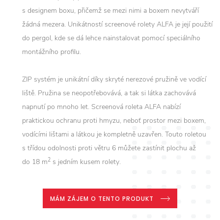
s designem boxu, přičemž se mezi nimi a boxem nevytváří
žádná mezera. Unikátností screenové rolety ALFA je její použití
do pergol, kde se dá lehce nainstalovat pomocí speciálního
montážního profilu.
ZIP systém je unikátní díky skryté nerezové pružině ve vodící
liště. Pružina se neopotřebovává, a tak si látka zachovává
napnutí po mnoho let. Screenová roleta ALFA nabízí
praktickou ochranu proti hmyzu, neboť prostor mezi boxem,
vodícími lištami a látkou je kompletně uzavřen. Touto roletou
s třídou odolnosti proti větru 6 můžete zastínit plochu až
2
do 18 m
s jedním kusem rolety.
MÁM ZÁJEM O TENTO PRODUKT