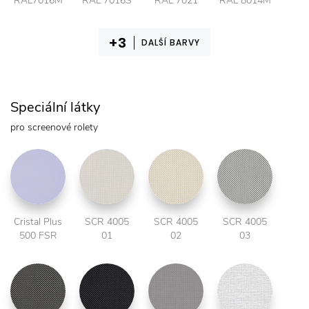
RAL7016M
RAL 7016S
RAL 7021
RAL 8014M
DALŠÍ BARVY
Speciální látky
pro screenové rolety
Cristal Plus
SCR 4005
SCR 4005
SCR 4005
500 FSR
01
02
03