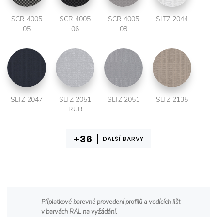
SCR 4005
SCR 4005
SCR 4005
SLTZ 2044
05
06
08
SLTZ 2047
SLTZ 2051
SLTZ 2051
SLTZ 2135
RUB
DALŠÍ BARVY
Příplatkové barevné provedení profilů a vodících lišt
v barvách RAL na vyžádání.