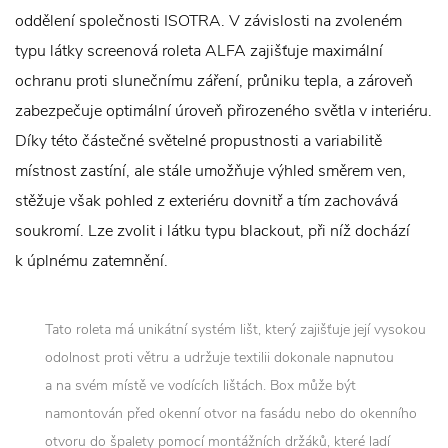
oddělení společnosti ISOTRA. V závislosti na zvoleném
typu látky screenová roleta ALFA zajišťuje maximální
ochranu proti slunečnímu záření, průniku tepla, a zároveň
zabezpečuje optimální úroveň přirozeného světla v interiéru.
Díky této částečné světelné propustnosti a variabilitě
místnost zastíní, ale stále umožňuje výhled směrem ven,
stěžuje však pohled z exteriéru dovnitř a tím zachovává
soukromí. Lze zvolit i látku typu blackout, při níž dochází
k úplnému zatemnění.
Tato roleta má unikátní systém lišt, který zajišťuje její vysokou
odolnost proti větru a udržuje textilii dokonale napnutou
a na svém místě ve vodících lištách. Box může být
namontován před okenní otvor na fasádu nebo do okenního
otvoru do špalety pomocí montážních držáků, které ladí