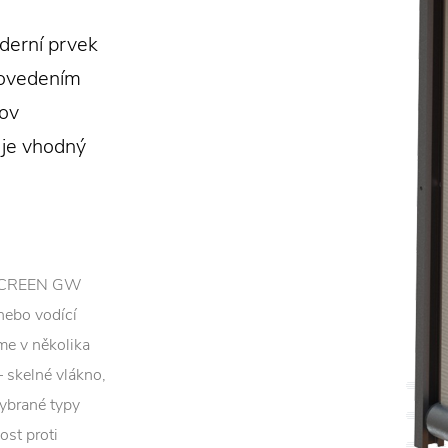
erní prvek
rovedením
dov
 je vhodný
u SCREEN GW
nebo vodící
íme v několika
– skelné vlákno,
Vybrané typy
ost proti