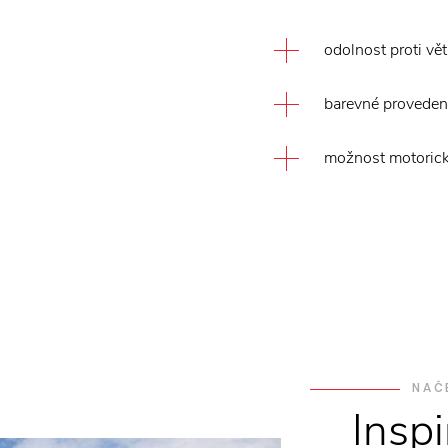
odolnost proti vět
barevné provedení
možnost motorick
NAČ
Insp