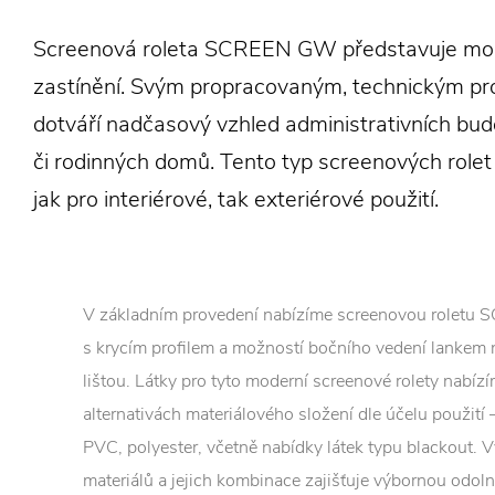
Screenová roleta SCREEN GW představuje mod
zastínění. Svým propracovaným, technickým p
dotváří nadčasový vzhled administrativních bu
či rodinných domů. Tento typ screenových rolet
jak pro interiérové, tak exteriérové použití.
V základním provedení nabízíme screenovou rolet
s krycím profilem a možností bočního vedení lankem 
lištou. Látky pro tyto moderní screenové rolety nabíz
alternativách materiálového složení dle účelu použití 
PVC, polyester, včetně nabídky látek typu blackout. 
materiálů a jejich kombinace zajišťuje výbornou odoln