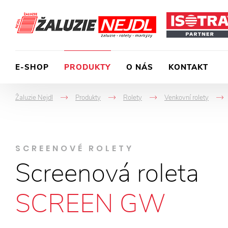
E-SHOP
PRODUKTY
O NÁS
KONTAKT
Žaluzie Nejdl
Produkty
Rolety
Venkovní rolety
->
->
->
SCREENOVÉ ROLETY
Screenová roleta
SCREEN GW