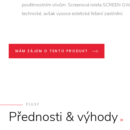
povětrnostním vlivům. Screenová roleta SCREEN GW
technické, avšak vysoce estetické řešení zastínění.
MÁM ZÁJEM O TENTO PRODUKT
PLUSY
Přednosti
&
výhody