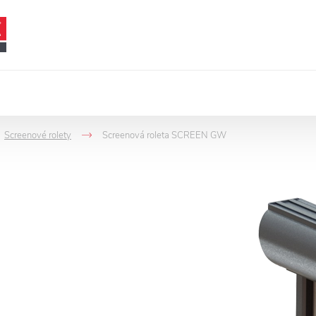
Screenové rolety
Screenová roleta SCREEN GW
->
->