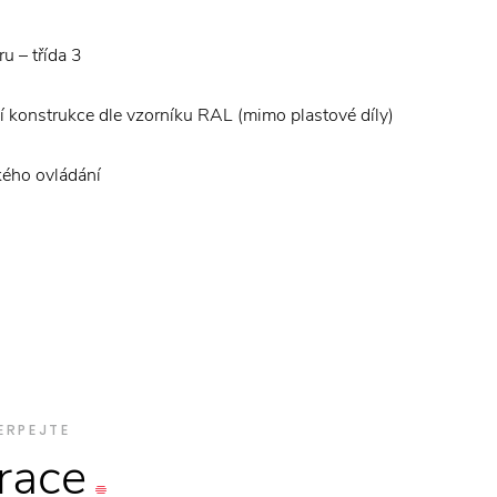
ru – třída 3
 konstrukce dle vzorníku RAL (mimo plastové díly)
ého ovládání
ERPEJTE
irace