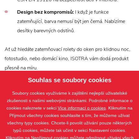
Design bez kompromisů:
I když je funkce
zatemňující, barva nemusí být jen černá. Nabízíme
desítky barevných odstínů.
Ať už hledáte zatemňovací rolety do oken pro klidnou noc,
fotostudio, nebo domácí kino, ISOTRA vám dodá produkt
přesně na míru.
Souhlas se soubory cookies
Podívejte se i na:
látkové rolety
,
rolety do střešních oken
Soubory cookies využíváme k zajištění nejlepší uživatelské
zkušenosti s našimi webovými stránkami. Podrobné informace o
cookies naleznete v sekci
Více informací o cookies
. Kliknutím na
Přijmout všechny cookies souhlasíte s tím, že můžeme užívat
všechny typy cookies. Chcete-li povolit užívání pouze některých
typů cookies, můžete tak učinit v sekci Nastavení cookies.
Kliknutím na Nepřijmout cookies můžete odmítnout užívání všech