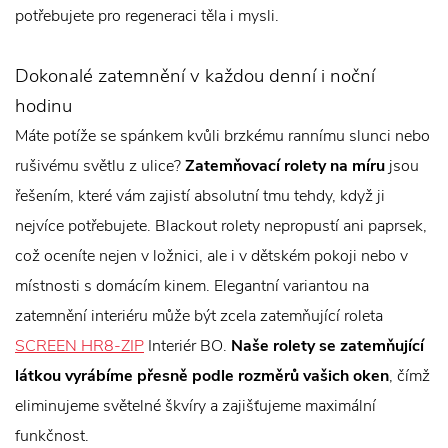
potřebujete pro regeneraci těla i mysli.
Dokonalé zatemnění v každou denní i noční
hodinu
Máte potíže se spánkem kvůli brzkému rannímu slunci nebo
rušivému světlu z ulice?
Zatemňovací rolety na míru
jsou
řešením, které vám zajistí absolutní tmu tehdy, když ji
nejvíce potřebujete. Blackout rolety nepropustí ani paprsek,
což oceníte nejen v ložnici, ale i v dětském pokoji nebo v
místnosti s domácím kinem. Elegantní variantou na
zatemnění interiéru může být zcela zatemňující roleta
SCREEN HR8-ZIP
Interiér BO.
Naše rolety se zatemňující
látkou vyrábíme přesně podle rozměrů vašich oken
, čímž
eliminujeme světelné škvíry a zajišťujeme maximální
funkčnost.