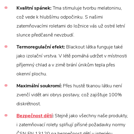
Kvalitní spánek:
Tma stimuluje tvorbu melatoninu,
což vede k hlubšímu odpočinku. S našimi
zatemňovacími roletami do ložnice vás už ostré letní
slunce předčasně nevzbudí.
Termoregulační efekt:
Blackout látka funguje také
jako izolační vrstva. V létě pomáhá udržet v místnosti
příjemný chlad a v zimě brání únikům tepla přes
okenní plochu.
Maximální soukromí:
Přes hustě tkanou látku není
zvenčí vidět ani obrys postavy, což zajišťuje 100%
diskrétnost.
Bezpečnost dětí
:
Stejně jako všechny naše produkty,
i zatemňovací rolety splňují přísné požadavky normy
ČSN EN 13120 na bezpečnost dětí v interiéru.