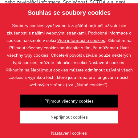
nebo zavádějící informace. Společnost ISOTRA a.s. není
rovněž odpovědná za jakékoli ztráty způsobené se
Souhlas se soubory cookies
spoléháním se pouze na tyto informace.
Soubory cookies využíváme k zajištění nejlepší uživatelské
zkušenosti s našimi webovými stránkami. Podrobné informace o
cookies naleznete v sekci
Více informací o cookies
. Kliknutím na
Přijmout všechny cookies souhlasíte s tím, že můžeme užívat
všechny typy cookies. Chcete-li povolit užívání pouze některých
typů cookies, můžete tak učinit v sekci Nastavení cookies.
Kliknutím na Nepřijmout cookies můžete odmítnout užívání všech
cookies s výjimkou těch, které jsou třeba pro fungování našich
webových stránek (tzv. „Nutné cookies“).
PRODUKTY
Přijmout všechny cookies
KONTAKT
Nepřijmout cookies
© 2019 - 2026 Žaluzie Nejdl |
Nastavení cookies
Nastavení cookies
vytvořil
webProgress