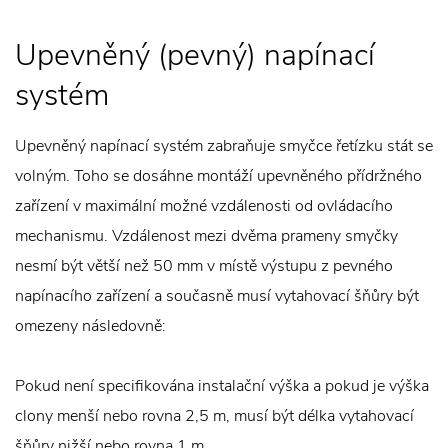
Upevněný (pevný) napínací
systém
Upevněný napínací systém zabraňuje smyčce řetízku stát se
volným. Toho se dosáhne montáží upevněného přídržného
zařízení v maximální možné vzdálenosti od ovládacího
mechanismu. Vzdálenost mezi dvěma prameny smyčky
nesmí být větší než 50 mm v místě výstupu z pevného
napínacího zařízení a současně musí vytahovací šňůry být
omezeny následovně:
Pokud není specifikována instalační výška a pokud je výška
clony menší nebo rovna 2,5 m, musí být délka vytahovací
šňůry nižší nebo rovna 1 m.