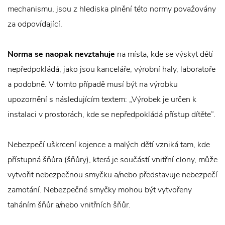
mechanismu, jsou z hlediska plnění této normy považovány
za odpovídající.
Norma se naopak nevztahuje
na místa, kde se výskyt dětí
nepředpokládá, jako jsou kanceláře, výrobní haly, laboratoře
a podobně. V tomto případě musí být na výrobku
upozornění s následujícím textem: „Výrobek je určen k
instalaci v prostorách, kde se nepředpokládá přístup dítěte“.
Nebezpečí uškrcení kojence a malých dětí vzniká tam, kde
přístupná šňůra (šňůry), která je součástí vnitřní clony, může
vytvořit nebezpečnou smyčku a/nebo představuje nebezpečí
zamotání. Nebezpečné smyčky mohou být vytvořeny
taháním šňůr a/nebo vnitřních šňůr.