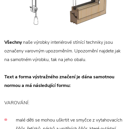
Všechny
naše výrobky interiérové stínící techniky jsou
označeny varovným upozorněním. Upozornění najdete jak
na samotném výrobku, tak na jeho obalu.
Text a forma výstražného značení je dána samotnou
normou a má následující formu:
VAROVÁNÍ:
malé děti se mohou uškrtit ve smyčce z vytahovacích
šňůr, řetízků, pásků a vnitřních šňůr, které ovládají