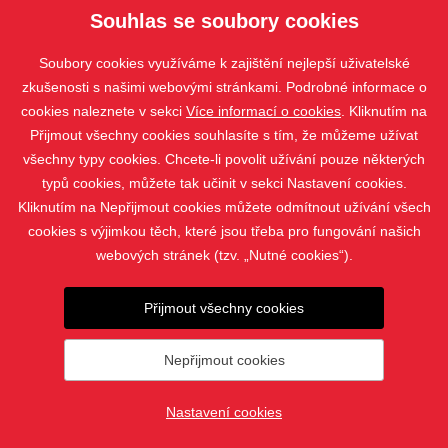
Vhodnost jednotlivých bezpečnostních systémů
pro
Souhlas se soubory cookies
konkrétní ISOTRA produkty ukazuje
tabulka
.
Soubory cookies využíváme k zajištění nejlepší uživatelské
zkušenosti s našimi webovými stránkami. Podrobné informace o
cookies naleznete v sekci
Více informací o cookies
. Kliknutím na
Přijmout všechny cookies souhlasíte s tím, že můžeme užívat
všechny typy cookies. Chcete-li povolit užívání pouze některých
typů cookies, můžete tak učinit v sekci Nastavení cookies.
Kliknutím na Nepřijmout cookies můžete odmítnout užívání všech
cookies s výjimkou těch, které jsou třeba pro fungování našich
webových stránek (tzv. „Nutné cookies“).
PRODUKTY
Přijmout všechny cookies
KONTAKT
Nepřijmout cookies
© 2019 - 2026 Žaluzie Nejdl |
Nastavení cookies
Nastavení cookies
vytvořil
webProgress