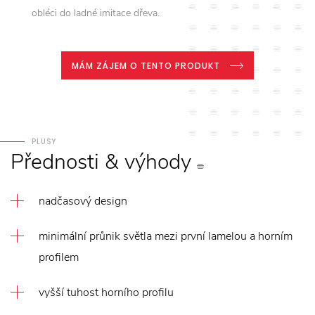
obléci do ladné imitace dřeva.
MÁM ZÁJEM O TENTO PRODUKT
PLUSY
Přednosti
&
výhody
nadčasový design
minimální průnik světla mezi první lamelou a horním
profilem
vyšší tuhost horního profilu