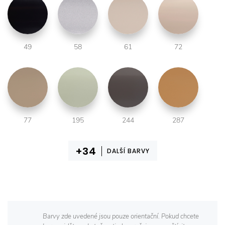
49
58
61
72
77
195
244
287
DALŠÍ BARVY
Barvy zde uvedené jsou pouze orientační. Pokud chcete