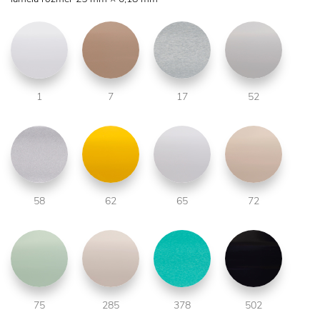
1
7
17
52
58
62
65
72
75
285
378
502