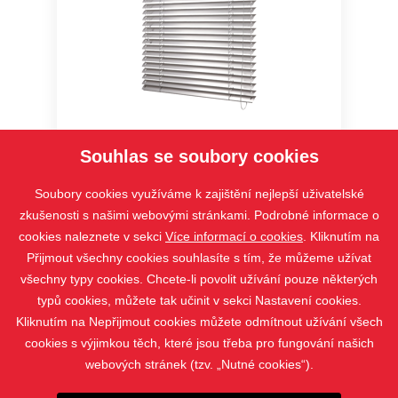
Cetta 35,50 – Economy
Souhlas se soubory cookies
Soubory cookies využíváme k zajištění nejlepší uživatelské
zkušenosti s našimi webovými stránkami. Podrobné informace o
cookies naleznete v sekci
Více informací o cookies
. Kliknutím na
Přijmout všechny cookies souhlasíte s tím, že můžeme užívat
všechny typy cookies. Chcete-li povolit užívání pouze některých
typů cookies, můžete tak učinit v sekci Nastavení cookies.
Kliknutím na Nepřijmout cookies můžete odmítnout užívání všech
cookies s výjimkou těch, které jsou třeba pro fungování našich
webových stránek (tzv. „Nutné cookies“).
PRODUKTY