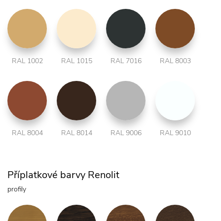
RAL 1002
RAL 1015
RAL 7016
RAL 8003
RAL 8004
RAL 8014
RAL 9006
RAL 9010
Příplatkové barvy Renolit
profily