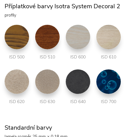
Příplatkové barvy Isotra System Decoral 2
profily
ISD 500
ISD 510
ISD 600
ISD 610
ISD 620
ISD 630
ISD 640
ISD 700
Standardní barvy
lamela rozměr 25 mm × 0,18 mm