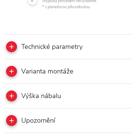
Atypická provedení nevyrábíme.
* s planetovou převodovkou
Technické parametry
Varianta montáže
Výška nábalu
Upozornění