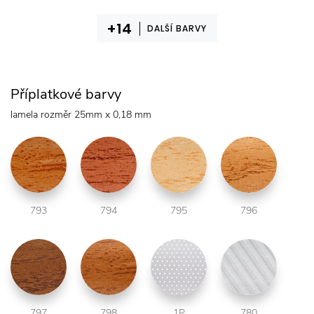
DALŠÍ BARVY
Příplatkové barvy
lamela rozměr 25mm x 0,18 mm
793
794
795
796
797
798
1P
780