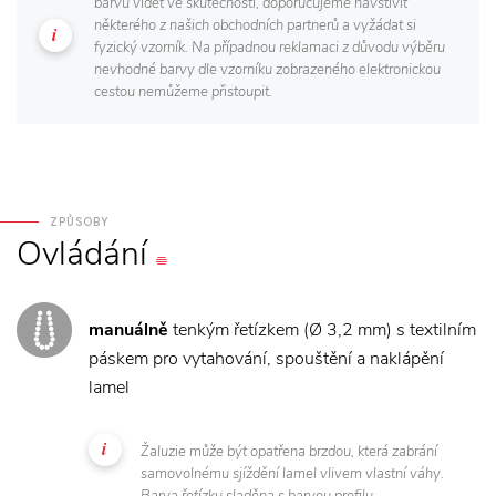
barvu vidět ve skutečnosti, doporučujeme navštívit
některého z našich obchodních partnerů a vyžádat si
fyzický vzorník. Na případnou reklamaci z důvodu výběru
nevhodné barvy dle vzorníku zobrazeného elektronickou
cestou nemůžeme přistoupit.
ZPŮSOBY
Ovládání
manuálně
tenkým řetízkem (Ø 3,2 mm) s textilním
páskem pro vytahování, spouštění a naklápění
lamel
Žaluzie může být opatřena brzdou, která zabrání
samovolnému sjíždění lamel vlivem vlastní váhy.
Barva řetízku sladěna s barvou profilu.