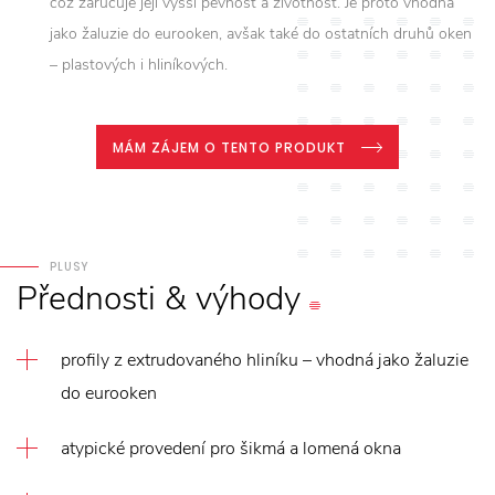
což zaručuje její vyšší pevnost a životnost. Je proto vhodná
jako žaluzie do eurooken, avšak také do ostatních druhů oken
– plastových i hliníkových.
MÁM ZÁJEM O TENTO PRODUKT
PLUSY
Přednosti
&
výhody
profily z extrudovaného hliníku – vhodná jako žaluzie
do eurooken
atypické provedení pro šikmá a lomená okna