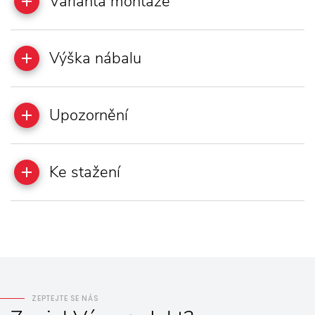
Varianta montáže
Výška nábalu
Upozornění
Ke stažení
ZEPTEJTE SE NÁS