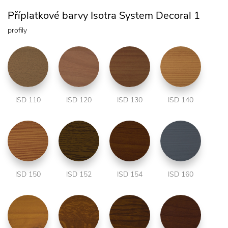
Příplatkové barvy Isotra System Decoral 1
profily
ISD 110
ISD 120
ISD 130
ISD 140
ISD 150
ISD 152
ISD 154
ISD 160