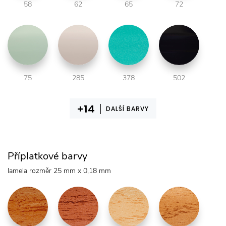
58
62
65
72
75
285
378
502
DALŠÍ BARVY
Příplatkové barvy
lamela rozměr 25 mm x 0,18 mm