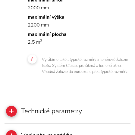
maximální šířka
2000 mm
maximální výška
2200 mm
maximální plocha
2
2,5 m
Vyrábíme také atypické rozměry interiérové žaluzie
Isotra Systém Classic pro šikmá a lomená okna.
Vhodná žaluzie do eurooken i pro atypické rozměry.
Technické parametry