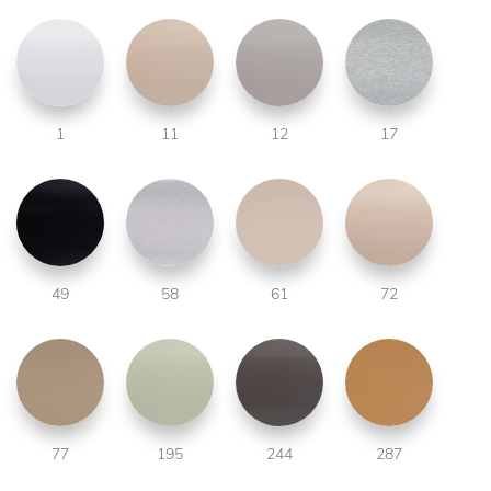
1
11
12
17
49
58
61
72
77
195
244
287