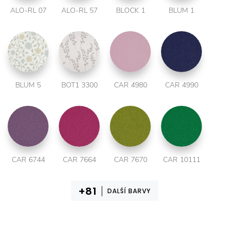
ALO-RL 07
ALO-RL 57
BLOCK 1
BLUM 1
BLUM 5
BOT1 3300
CAR 4980
CAR 4990
CAR 6744
CAR 7664
CAR 7670
CAR 10111
DALŠÍ BARVY