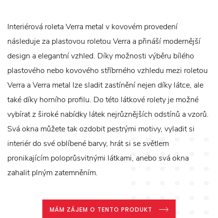
Interiérová roleta Verra metal v kovovém provedení
následuje za plastovou roletou Verra a přináší modernější
design a elegantní vzhled. Díky možnosti výběru bílého
plastového nebo kovového stříbrného vzhledu mezi roletou
Verra a Verra metal lze sladit zastínění nejen díky látce, ale
také díky horního profilu. Do této látkové rolety je možné
vybírat z široké nabídky látek nejrůznějších odstínů a vzorů.
Svá okna můžete tak ozdobit pestrými motivy, vyladit si
interiér do své oblíbené barvy, hrát si se světlem
pronikajícím poloprůsvitnými látkami, anebo svá okna
zahalit plným zatemněním.
MÁM ZÁJEM O TENTO PRODUKT