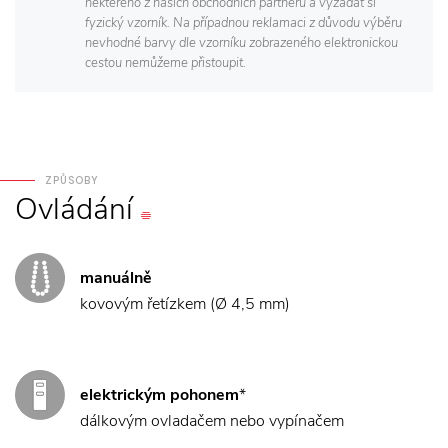
některého z našich obchodních partnerů a vyžádat si
fyzický vzorník. Na případnou reklamaci z důvodu výběru
nevhodné barvy dle vzorníku zobrazeného elektronickou
cestou nemůžeme přistoupit.
ZPŮSOBY
Ovládání
manuálně
kovovým řetízkem (Ø 4,5 mm)
elektrickým pohonem
*
dálkovým ovladačem nebo vypínačem