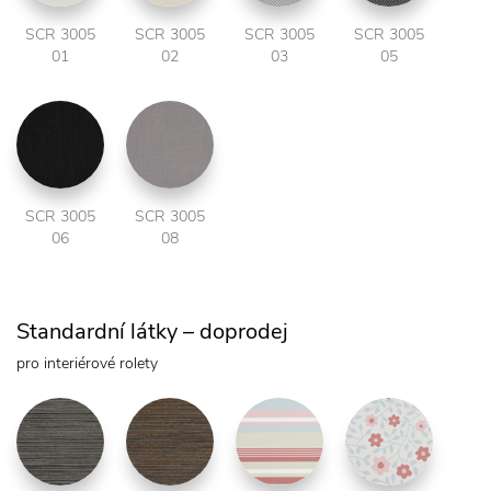
SCR 3005
SCR 3005
SCR 3005
SCR 3005
01
02
03
05
SCR 3005
SCR 3005
06
08
Standardní látky – doprodej
pro interiérové rolety