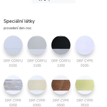
Speciální látky
provedení den-noc
DRF CORFU
DRF CORFU
DRF CORFU
DRF CYPR
0100.
1100
1200
0100.
DRF CYPR
DRF CYPR
DRF CYPR
DRF CYPR
0250
0300.
0500.
0510