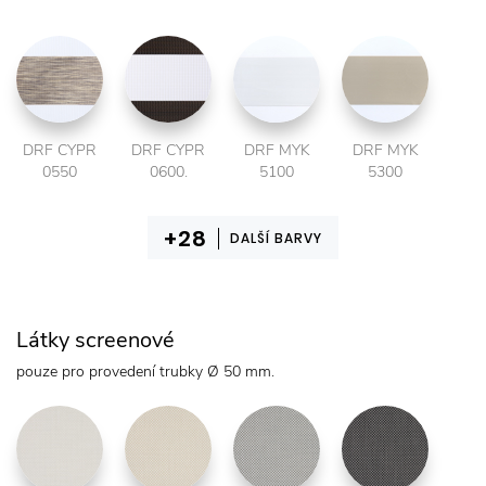
DRF CYPR
DRF CYPR
DRF MYK
DRF MYK
0550
0600.
5100
5300
DALŠÍ BARVY
Látky screenové
pouze pro provedení trubky Ø 50 mm.