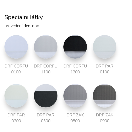
Speciální látky
provedení den-noc
DRF CORFU
DRF CORFU
DRF CORFU
DRF PAR
0100.
1100
1200
0100
DRF PAR
DRF PAR
DRF ZAK
DRF ZAK
0200
0300
0800
0900