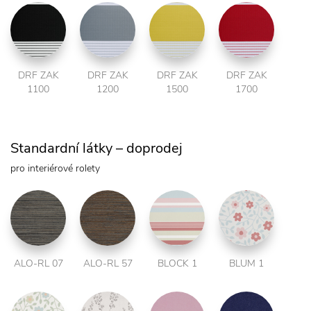
DRF ZAK
DRF ZAK
DRF ZAK
DRF ZAK
1100
1200
1500
1700
Standardní látky – doprodej
pro interiérové rolety
ALO-RL 07
ALO-RL 57
BLOCK 1
BLUM 1