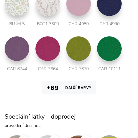
BLUM 5
BOT1 3300
CAR 4980
CAR 4990
CAR 6744
CAR 7664
CAR 7670
CAR 10111
DALŠÍ BARVY
Speciální látky – doprodej
provedení den-noc