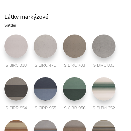
Látky markýzové
Sattler
S BIRC 018
S BIRC 471
S BIRC 703
S BIRC 803
S CIRR 954
S CIRR 955
S CIRR 956
S ELEM 252