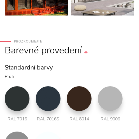
PROZKOUMEJTE
Barevné
provedení
Standardní barvy
Profil
RAL 7016
RAL 7016S
RAL 8014
RAL 9006