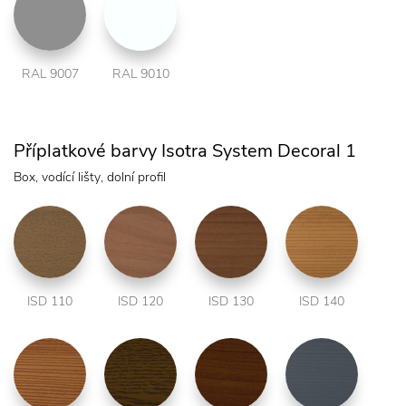
RAL 9007
RAL 9010
Příplatkové barvy Isotra System Decoral 1
Box, vodící lišty, dolní profil
ISD 110
ISD 120
ISD 130
ISD 140