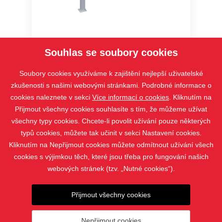
HRV80-ZIP-2P
Souhlas se soubory cookies
Soubory cookies využíváme k zajištění nejlepší uživatelské
zkušenosti s našimi webovými stránkami. Podrobné informace o
cookies naleznete v sekci
Více informací o cookies
. Kliknutím na
Přijmout všechny cookies souhlasíte s tím, že můžeme užívat
všechny typy cookies. Chcete-li povolit užívání pouze některých
typů cookies, můžete tak učinit v sekci Nastavení cookies.
Kliknutím na Nepřijmout cookies můžete odmítnout užívání všech
cookies s výjimkou těch, které jsou třeba pro fungování našich
webových stránek (tzv. „Nutné cookies“).
PRODUKTY
Přijmout všechny cookies
KONTAKT
Nepřijmout cookies