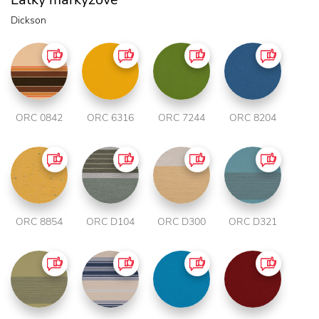
Dickson
ORC 0842
ORC 6316
ORC 7244
ORC 8204
ORC 8854
ORC D104
ORC D300
ORC D321