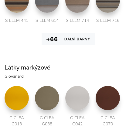
S ELEM 441
S ELEM 614
S ELEM 714
S ELEM 715
DALŠÍ BARVY
Látky markýzové
Giovanardi
G CLEA
G CLEA
G CLEA
G CLEA
G013
G038
G042
G070