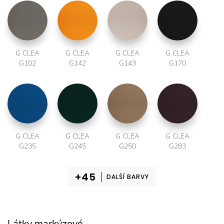
G CLEA
G CLEA
G CLEA
G CLEA
G102
G142
G143
G170
G CLEA
G CLEA
G CLEA
G CLEA
G235
G245
G250
G283
DALŠÍ BARVY
Látky markýzové