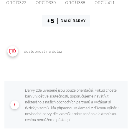
ORC D322
ORC D339
ORC U388
ORC U411
DALŠÍ BARVY
dostupnost na dotaz
Barvy zde uvedené jsou pouze orientační. Pokud chcete
barvu vidět ve skutečnosti, doporučujeme navštívit
některého z našich obchodních partnerů a vyžádat si
fyzický vzorník. Na případnou reklamaci z důvodu výběru
nevhodné barvy dle vzorníku zobrazeného elektronickou
cestou nemůžeme přistoupit.