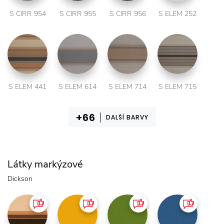
S CIRR 954
S CIRR 955
S CIRR 956
S ELEM 252
S ELEM 441
S ELEM 614
S ELEM 714
S ELEM 715
DALŠÍ BARVY
Látky markýzové
Dickson