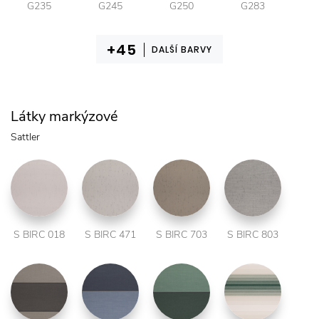
G235
G245
G250
G283
DALŠÍ BARVY
Látky markýzové
Sattler
S BIRC 018
S BIRC 471
S BIRC 703
S BIRC 803