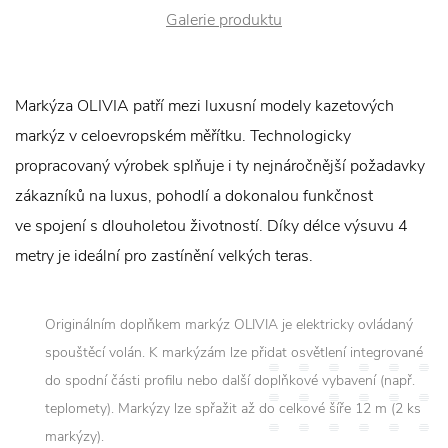
Galerie produktu
Markýza OLIVIA patří mezi luxusní modely kazetových
markýz v celoevropském měřítku. Technologicky
propracovaný výrobek splňuje i ty nejnáročnější požadavky
zákazníků na luxus, pohodlí a dokonalou funkčnost
ve spojení s dlouholetou životností. Díky délce výsuvu 4
metry je ideální pro zastínění velkých teras.
Originálním doplňkem markýz OLIVIA je elektricky ovládaný
spouštěcí volán. K markýzám lze přidat osvětlení integrované
do spodní části profilu nebo další doplňkové vybavení (např.
teplomety). Markýzy lze spřažit až do celkové šíře 12 m (2 ks
markýzy).