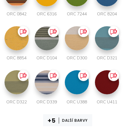
ORC 0842
ORC 6316
ORC 7244
ORC 8204
ORC 8854
ORC D104
ORC D300
ORC D321
ORC D322
ORC D339
ORC U388
ORC U411
DALŠÍ BARVY