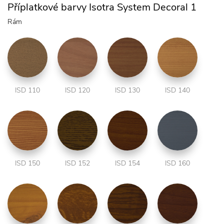
Příplatkové barvy Isotra System Decoral 1
Rám
ISD 110
ISD 120
ISD 130
ISD 140
ISD 150
ISD 152
ISD 154
ISD 160