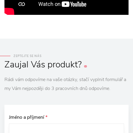
ZEPTEJTE SE NÁS
Zaujal
Vás
produkt?
Rádi vám odpovíme na vaše otázky, stačí vyplnit formulář a
my Vám nejpozději do 3 pracovních dnů odpovíme.
Jméno a příjmení
*