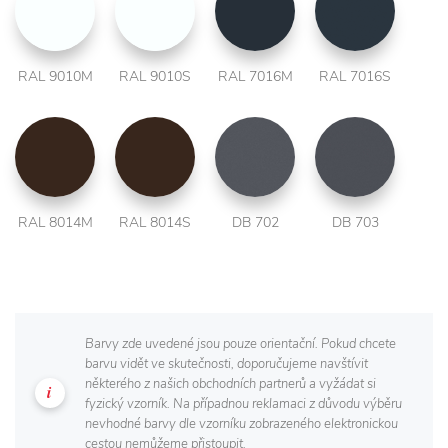
RAL 9010M
RAL 9010S
RAL 7016M
RAL 7016S
RAL 8014M
RAL 8014S
DB 702
DB 703
Barvy zde uvedené jsou pouze orientační. Pokud chcete
barvu vidět ve skutečnosti, doporučujeme navštívit
některého z našich obchodních partnerů a vyžádat si
fyzický vzorník. Na případnou reklamaci z důvodu výběru
nevhodné barvy dle vzorníku zobrazeného elektronickou
cestou nemůžeme přistoupit.